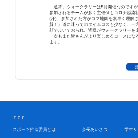
通常、ウォークラリーは5月開催なのですが
参加されるチームが多く主催側もコロナ感染
(汗)、参加された方がコマ地図を素早く理解
賛！）道に迷ってのタイムロスも少なく、一
顔で歩いておられ、皆様がウォークラリーを
次もまた皆さんがより楽しめるコースになる
ます。
ＴＯＰ
スポーツ推進委員とは
会長あいさつ
学生サ